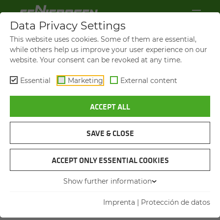
Data Privacy Settings
This website uses cookies. Some of them are essential,
IMPRENTA
while others help us improve your user experience on our
website. Your consent can be revoked at any time.
SENNEBOGEN Machine Factory Ltd.
Hebbelstraße 30
Essential
Marketing
External content
94315 Straubing
Alemania
ACCEPT ALL
Tel. +49 (0)9421-540-0
SAVE & CLOSE
Director General:
ACCEPT ONLY ESSENTIAL COOKIES
Erich Sennebogen Thorsten Resch
Walter Sennebogen Dr. Andreas
Show further information
Maurer
Imprenta
|
Protección de datos
Anton Sennebogen Alfred Endl